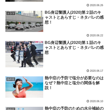
2020.06.26
BG身辺警護人(2020)第２話のキ
ドラマ
ャストとあらすじ・ネタバレの感
想！
2020.06.22
BG身辺警護人(2020)第１話のキ
ドラマ
ャストとあらすじ・ネタバレの感
想
2020.06.17
熱中症の予防で塩分が必要なのは
熱中症
なぜ？熱中症と塩分の関係を解
説！
2020.06.10
熱中症の予防のための水分補給の
熱中症