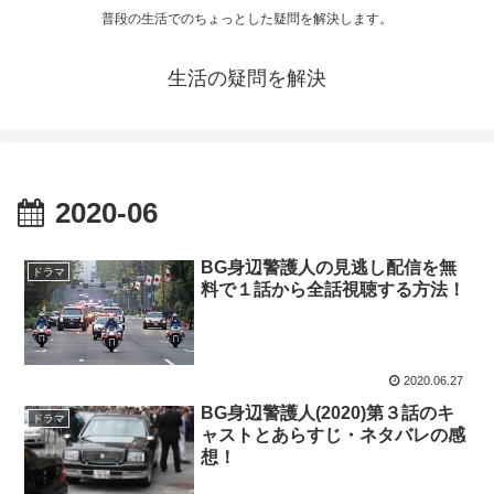
普段の生活でのちょっとした疑問を解決します。
生活の疑問を解決
2020-06
BG身辺警護人の見逃し配信を無
ドラマ
料で１話から全話視聴する方法！
2020.06.27
BG身辺警護人(2020)第３話のキ
ドラマ
ャストとあらすじ・ネタバレの感
想！