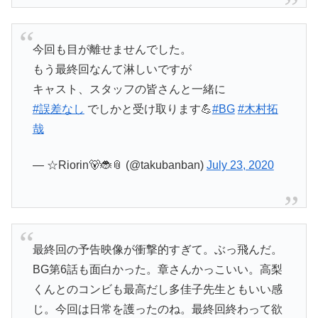
今回も目が離せませんでした。
もう最終回なんて淋しいですが
キャスト、スタッフの皆さんと一緒に
#誤差なし
でしかと受け取ります💪
#BG
#木村拓
哉
— ☆Riorin🐻🐞📎 (@takubanban)
July 23, 2020
最終回の予告映像が衝撃的すぎて。ぶっ飛んだ。
BG第6話も面白かった。章さんかっこいい。高梨
くんとのコンビも最高だし多佳子先生ともいい感
じ。今回は日常を護ったのね。最終回終わって欲