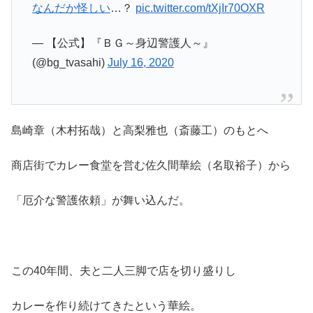
なんだか怪しい
…？
pic.twitter.com/tXjIr70OXR
— 【公式】『ＢＧ～身辺警護人～』
(@bg_tvasahi)
July 16, 2020
島崎章（木村拓哉）と高梨雅也（斎藤工）のもとへ
商店街でカレー食堂を営む佐久間華絵（名取裕子）から
「厄介な警護依頼」が舞い込んだ。
この40年間、夫と二人三脚で店を切り盛りし
カレーを作り続けてきたという華絵。