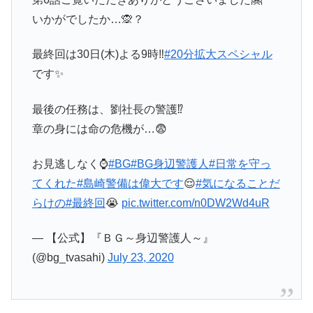
いかがでしたか…🙊？
最終回は30日(木)よる9時‼️
#20分拡大スペシャル
です✨
最後の任務は、劉社長の警護⁉️
章の身には命の危機が…😨
お見逃しなく⌚
#BG
#BG身辺警護人
#日常を守っ
てくれた
#島崎警備は偉大です
😌
#気になることだ
らけの
#最終回
😭
pic.twitter.com/n0DW2Wd4uR
— 【公式】『ＢＧ～身辺警護人～』
(@bg_tvasahi)
July 23, 2020