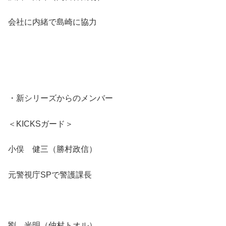
会社に内緒で島崎に協力
・新シリーズからのメンバー
＜KICKSガード＞
小俣 健三（勝村政信）
元警視庁SPで警護課長
劉 光明（仲村トオル）