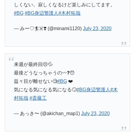
しくない。寂しくなるけど楽しみにしてます。
#BG
#BG身辺警護人
#木村拓哉
— みー♡🏄☠️❣️ (@minami1120)
July 23, 2020
来週が最終回😣💦
最後どうなっちゃうの〰️❓😯
益々目が離せない🧐
#BG
❤️
気になる気になる気になる🙄
#BG身辺警護人
#木
村拓哉
#斎藤工
— あっき〜 (@akichan_map1)
July 23, 2020