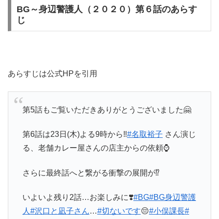
BG～身辺警護人（２０２０）第６話のあらす
じ
あらすじは公式HPを引用
第5話もご覧いただきありがとうございました🤗
第6話は23日(木)よる9時から‼️
#名取裕子
さん演じ
る、老舗カレー屋さんの店主からの依頼⌚
さらに最終話へと繋がる衝撃の展開が⁉️
いよいよ残り2話…お楽しみに❣️
#BG
#BG身辺警護
人
#沢口と凪子さん
…
#切ないです
😔
#小俣課長
#