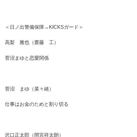
＜日ノ出警備保障→KICKSガード＞
高梨 雅也（齋藤 工）
菅沼まゆと恋愛関係
菅沼 まゆ（菜々緒）
仕事はお金のためと割り切る
沢口正太郎（間宮祥太朗）