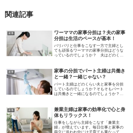
関連記事
ワーママの家事分担は？夫の家事
家事
分担は生活のペースが基本！
バリバリと仕事をこなす一方で主婦とし
ても頑張るワーママの家事分担はどうな
っているのでしょうか？ 夫はどのくら
い家事を分担しているのでしょう？育児
が重なっている人は？ワーママの家事分
担について紹介します。
家事の分担でパート主婦は共働き
家事
と一緒？一緒じゃない？
パート主婦はどのくらい夫と家事を分担
しているのでしょうか？そもそもパート
は共働きと一緒になるのでしょうか？
家事は主婦の方が多くやるべきなのでし
ょうか？もしくは全部やるべきなのでし
ょうか？ 家事の分担でパート主婦の現
兼業主婦は家事の効率化で心と身
家事
状を調査しました。
体もリラックス！
仕事をしながら主婦をこなす「兼業主
婦」が増えています。毎日仕事と家事の
両立に追われ中には子育ても重なって大