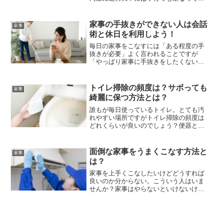
変な思いをしている主婦もいるでしょ
う。そんな兼業主婦が家事を効率良く出
来る方法を紹介します。
家事の手抜きができない人は会話
家事
術と休日を利用しよう！
毎日の家事をこなすには「ある程度の手
抜きが必要」よく言われることですが
「やっぱり家事に手抜きをしたくない」
こういう人が結構いることも事実でしょ
う。家事を手抜きできない人のために家
事の手抜きテクニックを紹介します
トイレ掃除の頻度は？サボっても
家事
綺麗に保つ方法とは？
誰もが毎日使っているトイレ。とても汚
れやすい場所ですがトイレ掃除の頻度は
どれくらいが良いのでしょう？便器と便
座は毎日掃除？壁や床はどうやって掃除
するの？タンク内はどうやって掃除する
の？トイレ掃除の頻度と掃除の仕方につ
面倒な家事をうまくこなす方法と
家事
いて紹介します。
は？
家事を上手くこなしたいけどどうすれば
良いのか分からない。こういう人はいま
せんか？家事はやらないといけないけど
面倒だと思っている人もいるでしょう。
そんな面倒な家事をうまくこなす方法に
ついて紹介します。