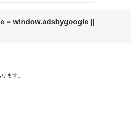
 window.adsbygoogle ||
あります。