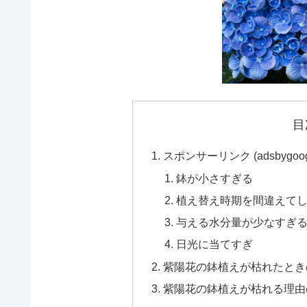
目
スポンサーリンク (adsbygoogle = w
鉢が小さすぎる
植え替え時期を間違えて
与える水分量が少なすぎ
日光に当てすぎ
紫陽花の鉢植えが枯れたとき
紫陽花の鉢植えが枯れる理由